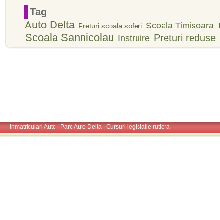
Tag
Auto Delta
Scoala Timisoara
Preturi scoala soferi
Scoala Sannicolau
Preturi reduse
Instruire
Inmatriculari Auto
|
Parc Auto Delta
|
Cursuri legislatie rutiera