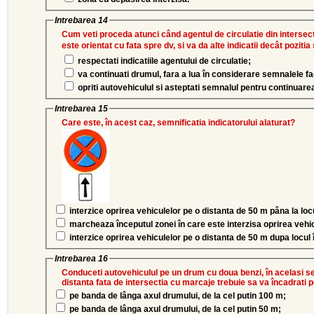
Intrebarea 14
Cum veti proceda atunci când agentul de circulatie din intersect
este orientat cu fata spre dv, si va da alte indicatii decât pozi
respectati indicatiile agentului de circulatie;
va continuati drumul, fara a lua în considerare semnalele fa
opriti autovehiculul si asteptati semnalul pentru continuarea
Intrebarea 15
Care este, în acest caz, semnificatia indicatorului alaturat?
interzice oprirea vehiculelor pe o distanta de 50 m pâna la locu
marcheaza începutul zonei în care este interzisa oprirea vehi
interzice oprirea vehiculelor pe o distanta de 50 m dupa locul 
Intrebarea 16
Conduceti autovehiculul pe un drum cu doua benzi, în acelasi se
distanta fata de intersectia cu marcaje trebuie sa va încadrati p
pe banda de lânga axul drumului, de la cel putin 100 m;
pe banda de lânga axul drumului, de la cel putin 50 m;