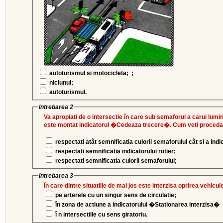
autoturismul si motocicleta; ;
niciunul;
autoturismul.
Intrebarea 2
Va apropiati de o intersectie în care sub semaforul a carui lumi
este montat indicatorul �Cedeaza trecere�. Cum veti proceda 
respectati atât semnificatia culorii semaforului cât si a indi
respectati semnificatia indicatorului rutier;
respectati semnificatia culorii semaforului;
Intrebarea 3
În care dintre situatiile de mai jos este interzisa oprirea vehicu
pe arterele cu un singur sens de circulatie;
în zona de actiune a indicatorului �Stationarea interzisa�
î n intersectiile cu sens giratoriu.