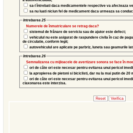
a autovehiculului;
sa-l întrebati daca medicamentele respective va afecteaza v
sa nu luati niciun fel de medicament daca urmeaza sa conduc
Intrebarea 25
Numerele de înmatriculare se retrag daca?
sistemul de frânare de serviciu sau de ajutor este defect;
vehiculul nu este asigurat de raspundere civila în caz de pagube produse tertilor prin accidente
de circulatie, conform legii;
autovehiculul are aplicate pe parbriz, luneta sau geamurile la
Intrebarea 26
Semnalizarea cu mijloacele de avertizare sonora se face în mod
ori de câte ori este necesar pentru evitarea unui pericol imed
la apropierea de pietoni si biciclisti, dar nu la mai putin de 20
ori de câte ori este necesar pentru evitarea unui pericol imedia
claxonarea este interzisa.