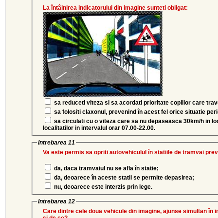
La întâlnirea indicatorului din imagine sunteti obligat:
sa reduceti viteza si sa acordati prioritate copiilor care tr
sa folositi claxonul, prevenind în acest fel orice situatie pe
sa circulati cu o viteza care sa nu depaseasca 30km/h in localitate sau 50km/h in afara
localitatilor in intervalul orar 07.00-22.00.
Intrebarea 11
Va este permis sa opriti autovehiculul în statiile de tramvai pre
da, daca tramvaiul nu se afla în statie;
da, deoarece în aceste statii se permite depasirea;
nu, deoarece este interzis prin lege.
Intrebarea 12
Care dintre cele doua vehicule din imagine, ajunse simultan în in