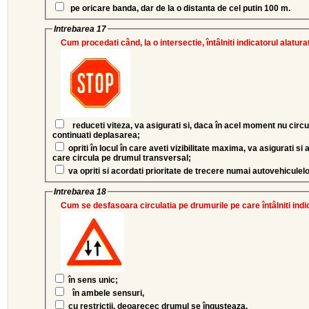
pe oricare banda, dar de la o distanta de cel putin 100 m.
Intrebarea 17
Cum procedati când, la o intersectie, întâlniti indicatorul alatura
reduceti viteza, va asigurati si, daca în acel moment nu circul
continuati deplasarea;
opriti în locul în care aveti vizibilitate maxima, va asigurati si acordati prioritate de trecere celor
care circula pe drumul transversal;
va opriti si acordati prioritate de trecere numai autovehiculelo
Intrebarea 18
Cum se desfasoara circulatia pe drumurile pe care întâlniti indi
în sens unic;
în ambele sensuri,
cu restrictii, deoarecec drumul se îngusteaza.