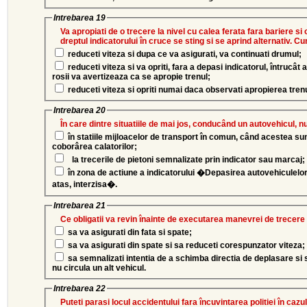
Intrebarea 19
Va apropiati de o trecere la nivel cu calea ferata fara bariere si 
dreptul indicatorului în cruce se sting si se aprind alternativ. C
reduceti viteza si dupa ce va asigurati, va continuati drumul;
reduceti viteza si va opriti, fara a depasi indicatorul, întrucât aprinderea si stingerea luminilor
rosii va avertizeaza ca se apropie trenul;
reduceti viteza si opriti numai daca observati apropierea trenu
Intrebarea 20
În care dintre situatiile de mai jos, conducând un autovehicul, n
în statiile mijloacelor de transport în comun, când acestea sun
coborârea calatorilor;
la trecerile de pietoni semnalizate prin indicator sau marcaj;
în zona de actiune a indicatorului �Depasirea autovehiculelor
atas, interzisa�.
Intrebarea 21
Ce obligatii va revin înainte de executarea manevrei de trecere 
sa va asigurati din fata si spate;
sa va asigurati din spate si sa reduceti corespunzator viteza;
sa semnalizati intentia de a schimba directia de deplasare si 
nu circula un alt vehicul.
Intrebarea 22
Puteti parasi locul accidentului fara încuvintarea politiei în cazu