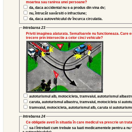
moartea sau ranirea unei persoane?
da, daca accidental nu s-a produs din vina dv;
nu, întrucât savârsiti o infractiune;
da, daca autovehiculul dv încurca circulatia.
Intrebarea 23
Priviti imaginea alaturata. Semafoarele nu functioneaza. Care es
trecere prin intersectie a celor cinci vehicule?
autoturismul alb, motocicleta, tramvaiul, autoturismul albastr
caruta, autoturismul albastru, tramvaiul, motocicleta si autot
tramvaiul, motocicleta, autoturismul alb, caruta si autoturism
Intrebarea 24
Ce obligatie aveti în situatia în care medicul va prescrie un t
sa-l întrebati cum trebuie sa luati medicamentele pentru a nu