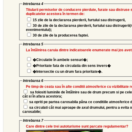
Intrebarea 4
Titularii permiselor de conducere pierdute, furate sau distruse s
duplicatelor acestora în termen de:
15 zile de la declararea pierderii, furtului sau distrugerii,
30 de zile de la declararea pierderii, furtului sau distrugerii(48 de ore de la constatarea
evenimentului);
30 de zile de la producerea faptei.
Intrebarea 5
La întâlnirea caruia dintre indicatoarele enumerate mai jos avet
�Circulatie în ambele sensuri�;
�Prioritate fata de circulatia din sens invers�
�Intersectie cu un drum fara prioritate�.
Intrebarea 6
Pe timp de ceata sau în alte conditii atmosferice cu vizibilitate 
sa folositi luminile de întâlnire sau de drum precum si pe cele d
cât si în afara acestora;
sa opriti pe partea carosabila pâna ce conditiile atmosferice de
sa circulati cât mai aproape de axul drumului, pentru a evita o eventual iesire în afara partii
carosabile;
Intrebarea 7
Care dintre cele trei autoturisme sunt parcate regulamentar?