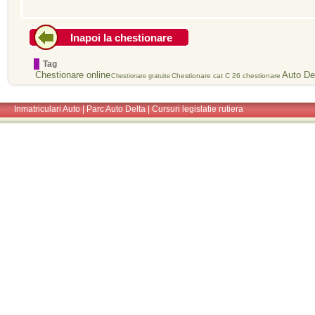
Inapoi la chestionare
Tag
Chestionare online
Auto De
Chestionare cat C
26 chestionare
Chestionare gratuite
Inmatriculari Auto
|
Parc Auto Delta
|
Cursuri legislatie rutiera