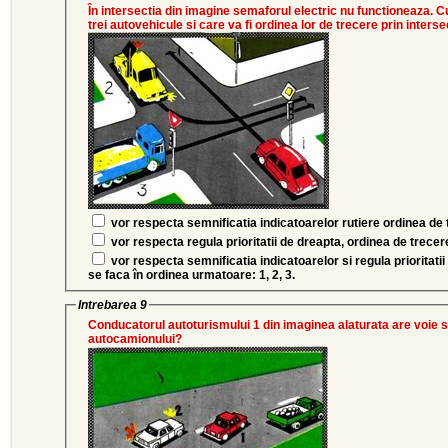
În intersectia din imagine semaforul electric nu functioneaza. 
trei autovehicule si care va fi ordinea lor de trecere prin inters
vor respecta semnificatia indicatoarelor rutiere ordinea de t
vor respecta regula prioritatii de dreapta, ordinea de trecere 
vor respecta semnificatia indicatoarelor si regula prioritat
se faca în ordinea urmatoare: 1, 2, 3.
Intrebarea 9
Conducatorul autoturismului 1 din imaginea alaturata are voie 
autocamionului?