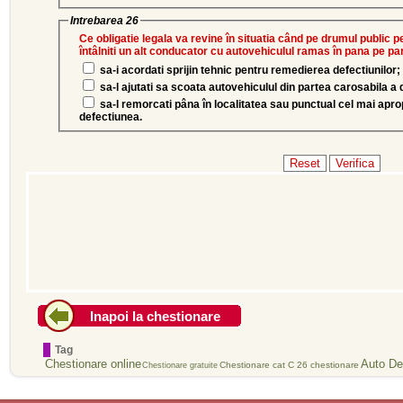
Intrebarea 26
Ce obligatie legala va revine în situatia când pe drumul public p
întâlniti un alt conducator cu autovehiculul ramas în pana pe pa
sa-i acordati sprijin tehnic pentru remedierea defectiunilor;
sa-l ajutati sa scoata autovehiculul din partea carosabila a
sa-l remorcati pâna în localitatea sau punctual cel mai apr
defectiunea.
Inapoi la chestionare
Tag
Chestionare online
Auto De
Chestionare cat C
26 chestionare
Chestionare gratuite