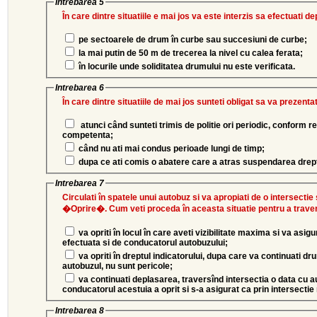
Intrebarea 5
În care dintre situatiile e mai jos va este interzis sa efectuati 
pe sectoarele de drum în curbe sau succesiuni de curbe;
la mai putin de 50 m de trecerea la nivel cu calea ferata;
în locurile unde soliditatea drumului nu este verificata.
Intrebarea 6
În care dintre situatiile de mai jos sunteti obligat sa va prezen
atunci când sunteti trimis de politie ori periodic, conform 
competenta;
când nu ati mai condus perioade lungi de timp;
dupa ce ati comis o abatere care a atras suspendarea drep
Intrebarea 7
Circulati în spatele unui autobuz si va apropiati de o intersectie
�Oprire�. Cum veti proceda în aceasta situatie pentru a traver
va opriti în locul în care aveti vizibilitate maxima si va asig
efectuata si de conducatorul autobuzului;
va opriti în dreptul indicatorului, dupa care va continuati drumul, întrucât, daca a trecut
autobuzul, nu sunt pericole;
va continuati deplasarea, traversînd intersectia o data cu autobuzul, în cazul în care
conducatorul acestuia a oprit si s-a asigurat ca prin intersectie 
Intrebarea 8