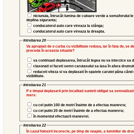
niciunuia, întrucât lumina de culoare verde a semaforului le
deplina siguranta;
conducatorul auto care vireaza la stânga;
conducatorul auto care vireaza la dreapta.
Intrebarea 20
Va apropiati de o curba cu vizibilitate redusa, iar în fata dv, se
proceda în aceasta situatie?
va continuati deplasarea, întrucât legea nu va interzice sa 
claxonati si faceti semn carutasului sa iasa în afara drumul
reduceti viteza si va deplasati în spatele carutei pâna când
vizibilitate.
Intrebarea 21
P e timpul deplasarii prin localitati sunteti obligat sa semnalizati
mers:
cu cel putin 100 de metri înainte de a efectua manevra;
cu cel putin 20 de metri înainte de a efectua manevra;
în momentul efectuarii manevrei.
Intrebarea 22
În cazul folosirii incorecte, pe timp de noapte, a luminilor de 