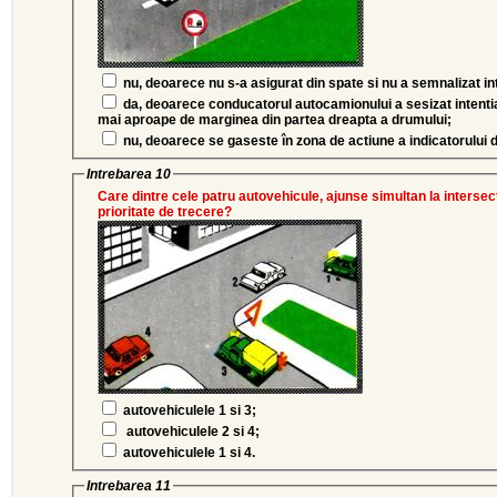
nu, deoarece nu s-a asigurat din spate si nu a semnalizat in
da, deoarece conducatorul autocamionului a sesizat intentia de a fi depasit si s-a angajat cât
mai aproape de marginea din partea dreapta a drumului;
nu, deoarece se gaseste în zona de actiune a indicatorului d
Intrebarea 10
Care dintre cele patru autovehicule, ajunse simultan la intersect
prioritate de trecere?
autovehiculele 1 si 3;
autovehiculele 2 si 4;
autovehiculele 1 si 4.
Intrebarea 11