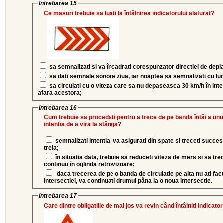
Intrebarea 15
Ce masuri trebuie sa luati la întâlnirea indicatorului alaturat?
sa semnalizati si va încadrati corespunzator directiei de dep
sa dati semnale sonore ziua, iar noaptea sa semnalizati cu lum
sa circulati cu o viteza care sa nu depaseasca 30 km/h în interi
afara acestora;
Intrebarea 16
Cum trebuie sa procedati pentru a trece de pe banda întâi a unu
intentia de a vira la stânga?
semnalizati intentia, va asigurati din spate si treceti succe
treia;
în situatia data, trebuie sa reduceti viteza de mers si sa tre
continuu în oglinda retrovizoare;
daca trecerea de pe o banda de circulatie pe alta nu ati fac
intersectiei, va continuati drumul pâna la o noua intersectie.
Intrebarea 17
Care dintre obligatiile de mai jos va revin când întâlniti indicato