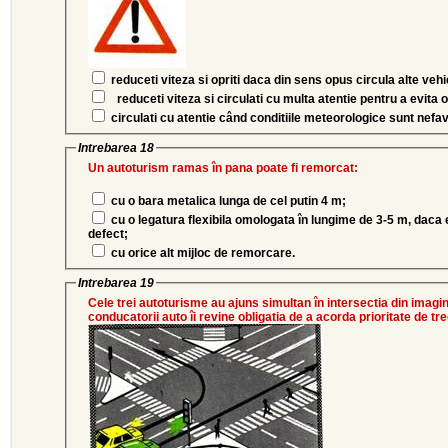
reduceti viteza si opriti daca din sens opus circula alte veh
reduceti viteza si circulati cu multa atentie pentru a evita o
circulati cu atentie când conditiile meteorologice sunt nefavo
Intrebarea 18
Un autoturism ramas în pana poate fi remorcat:
cu o bara metalica lunga de cel putin 4 m;
cu o legatura flexibila omologata în lungime de 3-5 m, daca echipamentul sau de frînare nu este
defect;
cu orice alt mijloc de remorcare.
Intrebarea 19
Cele trei autoturisme au ajuns simultan în intersectia din imagine
conducatorii auto îi revine obligatia de a acorda prioritate de t