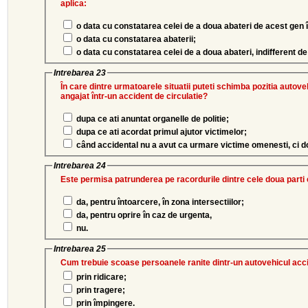
aplica:
o data cu constatarea celei de a doua abateri de acest gen î
o data cu constatarea abaterii;
o data cu constatarea celei de a doua abateri, indifferent de 
Intrebarea 23
În care dintre urmatoarele situatii puteti schimba pozitia autoveh
angajat într-un accident de circulatie?
dupa ce ati anuntat organelle de politie;
dupa ce ati acordat primul ajutor victimelor;
când accidental nu a avut ca urmare victime omenesti, ci do
Intrebarea 24
Este permisa patrunderea pe racordurile dintre cele doua parti 
da, pentru întoarcere, în zona intersectiilor;
da, pentru oprire în caz de urgenta,
nu.
Intrebarea 25
Cum trebuie scoase persoanele ranite dintr-un autovehicul acc
prin ridicare;
prin tragere;
prin împingere.