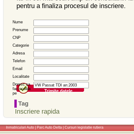
pentru a finaliza procesul de inscriere.
Nume
Prenume
CNP
Categorie
Adresa
Telefon
Email
Localitate
Doresc sa
fac scoala
Trimite datele
pe
Tag
Inscriere rapida
Inmatriculari Auto
|
Parc Auto Delta
|
Cursuri legislatie rutiera